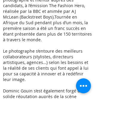
candidats, à l’émission The Fashion Hero,
réalisée par la BBC et animée par AJ
McLean (Backstreet Boys).Tournée en
Afrique du Sud pendant plus d’un mois, la
première saison a été un franc succès en
étant présentée dans plus de 150 territoires
à travers le monde.
Le photographe s’entoure des meilleurs
collaborateurs (stylistes, directeurs
artistiques, agences…) selon les besoins et
la réalité de ses clients qui font appel à lui
pour sa capacité à innover et à redéfinir
leur image.
Dominic Gouin s’est également forgé une
solide réputation auprès de la scène
médiatique québécoise. Il a couvert tapis
rouges, lancements et événements,
photographiant célébrités et personnalités
publiques d’ici et d’ailleurs, devenant ainsi
une référence pour la communauté
artistique.